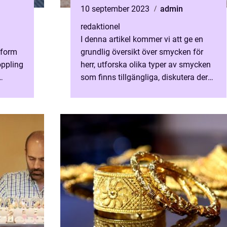
del av mäns
10 september 2023
admin
modeaccessoarer
redaktionel
I denna artikel kommer vi att ge en
 form
grundlig översikt över smycken för
oppling
herr, utforska olika typer av smycken
som finns tillgängliga, diskutera deras
räcker
popularitet och analysera hur olika
smycken skiljer...