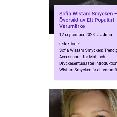
Sofia Wistam Smycken –
Översikt av Ett Populärt
Varumärke
12 september 2023
admin
redaktionel
Sofia Wistam Smycken: Trendi
Accessoarer för Mat- och
Dryckesentusiaster Introduktion
Wistam Smycken är ett varumä
som har vunnit popularitet bla
och dryckesentusiaster på grund