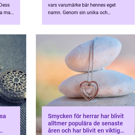
 Dess
vars varumärke bär hennes eget
a mat-
namn. Genom sin unika och
e bara
personliga stil har Efva Attling blivit
synonymt med högkvalitativa
smycke...
esa
Smycken för herrar har blivit
alltmer populära de senaste
åren och har blivit en viktig