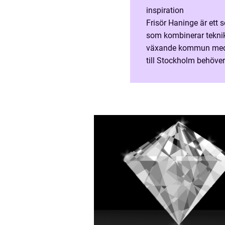
inspiration
Frisör Haninge är ett 
som kombinerar teknik
växande kommun med 
till Stockholm behöv
ocks&ar...