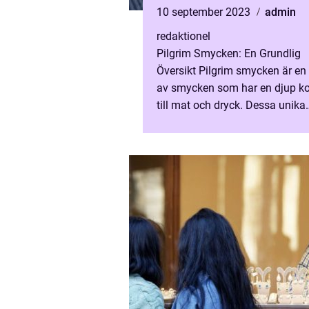
Matrelaterade Smycken
10 september 2023
admin
redaktionel
Pilgrim Smycken: En Grundlig
Översikt Pilgrim smycken är en
av smycken som har en djup k
till mat och dryck. Dessa unika
smycken har en historia som st
sig långt tillbaka i tiden och...