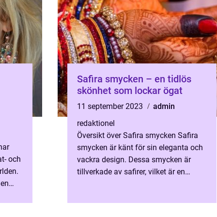
Safira smycken – en tidlös
skönhet som lockar ögat
11 september 2023
admin
redaktionel
Översikt över Safira smycken Safira
har
smycken är känt för sin eleganta och
at- och
vackra design. Dessa smycken är
rlden.
tillverkade av safirer, vilket är en
 en
ädelsten med en vacker blå färg.
l, utan
Safirer är kända för sin ...