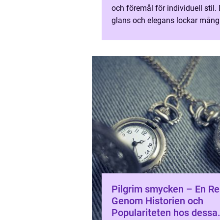
och föremål för individuell stil.
glans och elegans lockar mång
och dryckesentusiaster som int
uppskattar god mat, ...
Pilgrim smycken – En R
Genom Historien och
Populariteten hos dessa