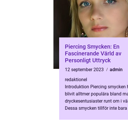
Piercing Smycken: En
Fascinerande Värld av
Personligt Uttryck
12 september 2023
admin
redaktionel
Introduktion Piercing smycken 
blivit alltmer populära bland m
dryckesentusiaster runt om i vä
Dessa smycken tillför inte bara
unik touch till ens personliga sti
kan också va...