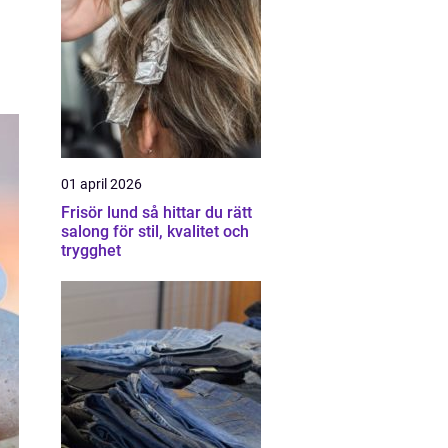
01 april 2026
Frisör lund så hittar du rätt
salong för stil, kvalitet och
trygghet