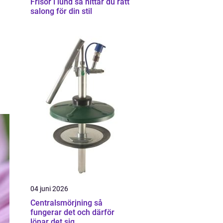
Frisör i lund så hittar du rätt
salong för din stil
04 juni 2026
Centralsmörjning så
fungerar det och därför
lönar det sig