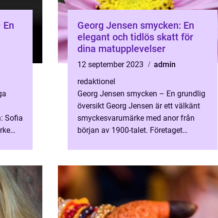
 En
Georg Jensen smycken: En
elegant och tidlös skatt för
dina matupplevelser
12 september 2023
admin
redaktionel
ga
Georg Jensen smycken – En grundlig
översikt Georg Jensen är ett välkänt
: Sofia
smyckesvarumärke med anor från
rke
början av 1900-talet. Företaget
nd mat-
grundades av den danska
 av ...
silversmeden Georg Jensen, som var
...