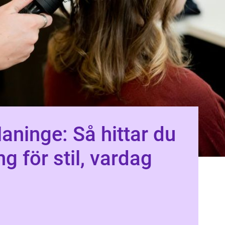
Haninge: Så hittar du
ng för stil, vardag