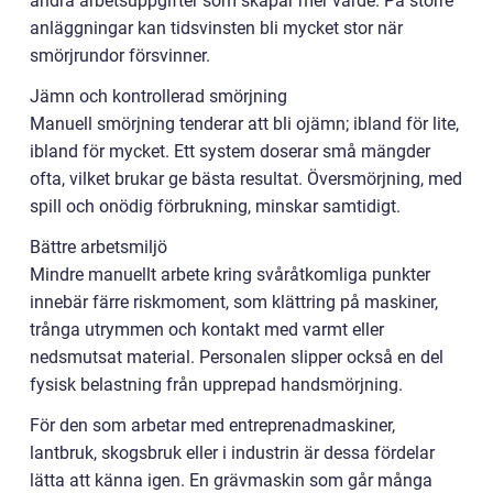
andra arbetsuppgifter som skapar mer värde. På större
anläggningar kan tidsvinsten bli mycket stor när
smörjrundor försvinner.
Jämn och kontrollerad smörjning
Manuell smörjning tenderar att bli ojämn; ibland för lite,
ibland för mycket. Ett system doserar små mängder
ofta, vilket brukar ge bästa resultat. Översmörjning, med
spill och onödig förbrukning, minskar samtidigt.
Bättre arbetsmiljö
Mindre manuellt arbete kring svåråtkomliga punkter
innebär färre riskmoment, som klättring på maskiner,
trånga utrymmen och kontakt med varmt eller
nedsmutsat material. Personalen slipper också en del
fysisk belastning från upprepad handsmörjning.
För den som arbetar med entreprenadmaskiner,
lantbruk, skogsbruk eller i industrin är dessa fördelar
lätta att känna igen. En grävmaskin som går många