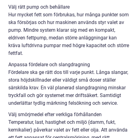
Välj rätt pump och behållare
Hur mycket fett som förbrukas, hur många punkter som
ska försörjas och hur maskinen används styr valet av
pump. Mindre system klarar sig med en kompakt,
eldriven fettpump, medan större anläggningar kan
kräva luftdrivna pumpar med högre kapacitet och större
fettfat.
Anpassa fördelare och slangdragning
Fördelare ska ge rätt dos till varje punkt. Långa slangar,
stora höjdskillnader eller väldigt små doser ställer
särskilda krav. En väl planerad slangdragning minskar
tryckfall och gör systemet mer driftsäkert. Samtidigt
underlättar tydlig märkning felsökning och service.
Välj smörjmedel efter verkliga förhållanden
Temperatur, last, hastighet och miljö (damm, fukt,
kemikalier) påverkar valet av fett eller olja. Att använda
ett fett anpassat för centralsmörjning, med rätt