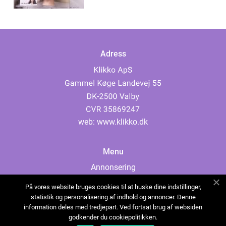
Adress
web:
www.klikko.dk
Menu
Annonsering
Om oss
På vores website bruges cookies til at huske dine indstillinger,
Cookies
statistik og personalisering af indhold og annoncer. Denne
information deles med tredjepart. Ved fortsat brug af websiden
Kontakta oss
godkender du cookiepolitikken.
Sitemap