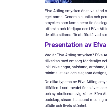
Efva Attling smycken är en välkänd
eget namn. Genom sin unika och perso
smycken som kombinerar tidlös elega
utforska och fördjupa oss i Efva Attl
de olika stilarna för att förstå vad
Presentation av Efv
Vad är Efva Attling smycken? Efva A
tillverkas med omsorg för detaljer oc
inklusive ringar, halsband, armband,
minimalistiska och eleganta designs, 
De olika typerna av Efva Attling smyc
tillfällen. I sortimentet finns även s
och symboliserar evig kärlek. Efva 
budskap, såsom halsband med ingrav
glädje och livets skönhet.