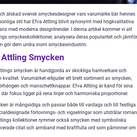
 och älskad svensk smyckesdesigner vars varumärke bär hennes
nliga stil har Efva Attling blivit synonymt med högkvalitativa
ns med moderna designtrender. I denna artikel kommer vi att
ings smyckeskollektioner, analysera deras popularitet och jämfö
 som gör dem unika inom smyckesindustrin.
a Attling Smycken
ttlings smycken är handgjorda av skickliga hantverkare och
h kvalitet. Varumärket erbjuder ett brett sortiment av smycken,
 örhängen och manschettknappar. Efva Attling är känd för sina
där fokus ligger på rena linjer och harmoniska proportioner.
ken är mångsidiga och passar både till vardags och till festliga
pecialdesignade förlovnings- och vigselringar som utstrålar roman
Attlings kollektioner rymmer också smycken med symboliska
erade citat och armband med kraftfulla ord som påminner om