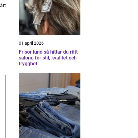
ått
01 april 2026
Frisör lund så hittar du rätt
salong för stil, kvalitet och
trygghet