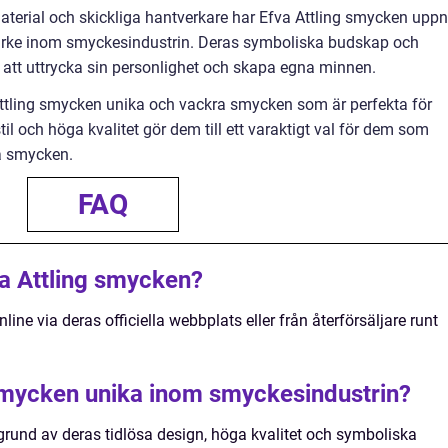
terial och skickliga hantverkare har Efva Attling smycken uppn
märke inom smyckesindustrin. Deras symboliska budskap och
et att uttrycka sin personlighet och skapa egna minnen.
tling smycken unika och vackra smycken som är perfekta för
il och höga kvalitet gör dem till ett varaktigt val för dem som
na smycken.
FAQ
a Attling smycken?
ne via deras officiella webbplats eller från återförsäljare runt
smycken unika inom smyckesindustrin?
grund av deras tidlösa design, höga kvalitet och symboliska