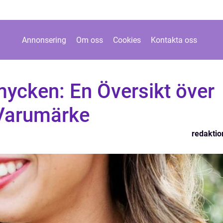
Annonsering
Om oss
Cookies
Kontakta oss
mycken: En Översikt över
 Varumärke
redaktio