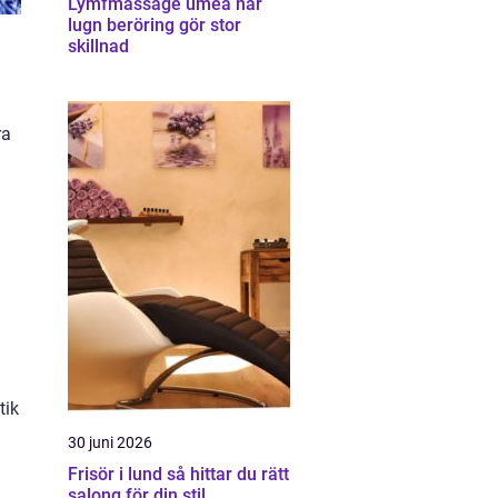
Lymfmassage umeå när
lugn beröring gör stor
skillnad
ra
tik
30 juni 2026
Frisör i lund så hittar du rätt
salong för din stil