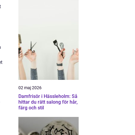
t
n
et
02 maj 2026
Damfrisör i Hässleholm: Så
hittar du rätt salong för hår,
färg och stil