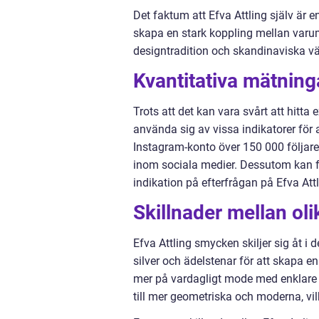
Det faktum att Efva Attling själv är e
skapa en stark koppling mellan varu
designtradition och skandinaviska vär
Kvantitativa mätnin
Trots att det kan vara svårt att hitt
använda sig av vissa indikatorer för a
Instagram-konto över 150 000 följare,
inom sociala medier. Dessutom kan för
indikation på efterfrågan på Efva At
Skillnader mellan ol
Efva Attling smycken skiljer sig åt 
silver och ädelstenar för att skapa 
mer på vardagligt mode med enklare sm
till mer geometriska och moderna, vilk