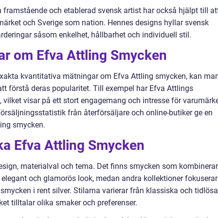
n framstående och etablerad svensk artist har också hjälpt till at
märket och Sverige som nation. Hennes designs hyllar svensk
deringar såsom enkelhet, hållbarhet och individuell stil.
gar om Efva Attling Smycken
a exakta kvantitativa mätningar om Efva Attling smycken, kan ma
tt förstå deras popularitet. Till exempel har Efva Attlings
 vilket visar på ett stort engagemang och intresse för varumärk
säljningsstatistik från återförsäljare och online-butiker ge en
tling smycken.
ika Efva Attling Smycken
i design, materialval och tema. Det finns smycken som kombinerar
en elegant och glamorös look, medan andra kollektioner fokuserar
ycken i rent silver. Stilarna varierar från klassiska och tidlösa
et tilltalar olika smaker och preferenser.