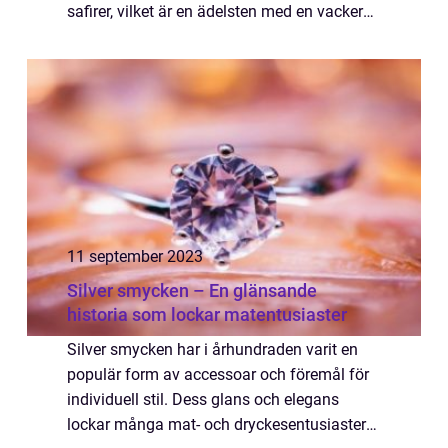
safirer, vilket är en ädelsten med en vacker
blå färg. Safirer är kända för sin skönhet och
hållbarhet, vilket gör dem till ett po...
11 september 2023
Silver smycken – En glänsande
historia som lockar matentusiaster
Silver smycken har i århundraden varit en
populär form av accessoar och föremål för
individuell stil. Dess glans och elegans
lockar många mat- och dryckesentusiaster