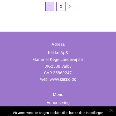
1
2
Adress
web:
www.klikko.dk
Menu
Annonsering
Om oss
På vores website bruges cookies til at huske dine indstillinger,