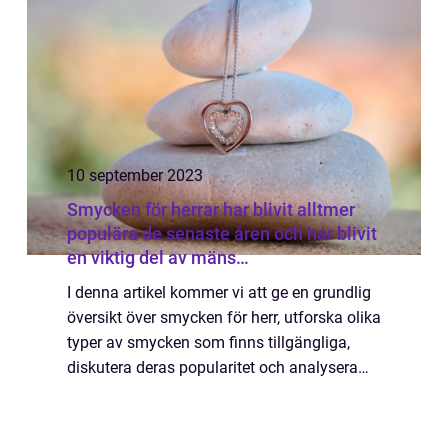
10 september 2023
Smycken för herrar har blivit alltmer
populära de senaste åren och har blivit
en viktig del av mäns
modeaccessoarer
I denna artikel kommer vi att ge en grundlig
översikt över smycken för herr, utforska olika
typer av smycken som finns tillgängliga,
diskutera deras popularitet och analysera
hur olika smycken skiljer sig från varandra.
Vi kommer också att ta en hist...