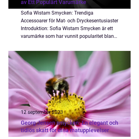
av Ett Populärt Varumärke
Sofia Wistam Smycken: Trendiga
Accessoarer för Mat- och Dryckesentusiaster
Introduktion: Sofia Wistam Smycken är ett
varumärke som har vunnit popularitet bland
mat- och dryckesentusiaster på grund av sin
unika design och koppling till matkultur. I
de...
12 september 2023
Georg Jensen smycken: En elegant och
tidlös skatt för dina matupplevelser