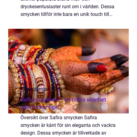
dryckesentusiaster runt om i världen. Dessa
smycken tillför inte bara en unik touch till
ens personliga stil, utan kan också vara ett
uttryck för ens identitet och kreativitet. ...
11 september 2023
Safira smycken – en tidlös skönhet
som lockar ögat
Översikt över Safira smycken Safira
smycken är känt för sin eleganta och vackra
design. Dessa smycken är tillverkade av