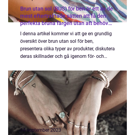
Brun utan sol (BUS) för ben är ett av de
mest eftertraktade sätten att få den
perfekta bruna färgen utan att behöva
exponera huden för skadlig UV-
I denna artikel kommer vi att ge en grundlig
strålning från solen
översikt över brun utan sol för ben,
presentera olika typer av produkter, diskutera
deras skillnader och gå igenom för- och
nackdelar med varje alternativ. Översikt över
brun utan sol för ben Brun utan sol...
14 september 2023