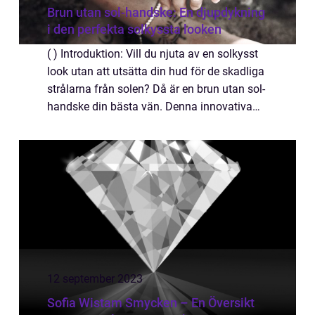
Brun utan sol-handske: En djupdykning
i den perfekta solkyssta looken
( ) Introduktion: Vill du njuta av en solkysst
look utan att utsätta din hud för de skadliga
strålarna från solen? Då är en brun utan sol-
handske din bästa vän. Denna innovativa
produkt har revolutionerat sättet vi får den
gyllene brännan vi drömmer ...
12 september 2023
Sofia Wistam Smycken – En Översikt