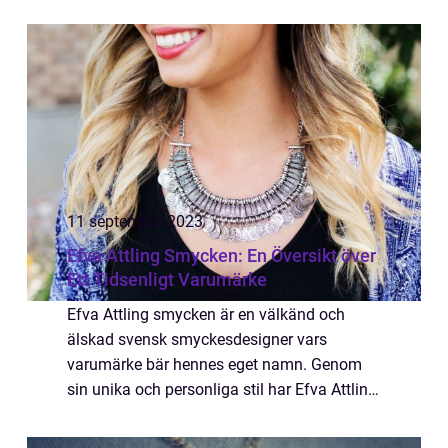
som inte bara uppskattar god mat, utan
också vill se bra ut när de njuter av sina fa...
11 september 2023
Efva Attling Smycken: En Översikt över
Ett Tidsenligt Varumärke
Efva Attling smycken är en välkänd och
älskad svensk smyckesdesigner vars
varumärke bär hennes eget namn. Genom
sin unika och personliga stil har Efva Attling
blivit synonymt med högkvalitativa smycken
som kombinerar tidlös elegans med