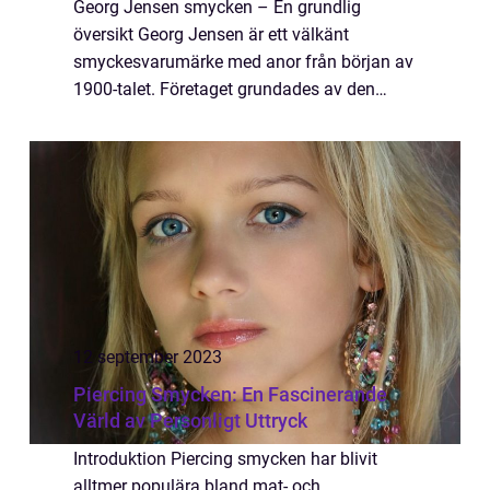
Georg Jensen smycken – En grundlig
översikt Georg Jensen är ett välkänt
smyckesvarumärke med anor från början av
1900-talet. Företaget grundades av den
danska silversmeden Georg Jensen, som var
känd för sin passion för att skapa vackra
och stil...
12 september 2023
Piercing Smycken: En Fascinerande
Värld av Personligt Uttryck
Introduktion Piercing smycken har blivit
alltmer populära bland mat- och