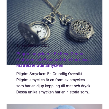
moderna design...
10 september 2023
Pilgrim smycken – En Resa Genom
Historien och Populariteten hos dessa
Matrelaterade Smycken
Pilgrim Smycken: En Grundlig Översikt
Pilgrim smycken är en form av smycken
som har en djup koppling till mat och dryck.
Dessa unika smycken har en historia som
sträcker sig långt tillbaka i tiden och har
vuxit i popularitet på senare år. I denna art...