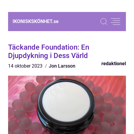
IKONISKSKÖNHET.
se
Täckande Foundation: En
Djupdykning i Dess Värld
redaktionel
14 oktober 2023
Jon Larsson