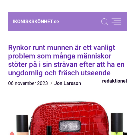
IKONISKSKÖNHET.
se
Rynkor runt munnen är ett vanligt
problem som många människor
stöter på i sin strävan efter att ha en
ungdomlig och fräsch utseende
redaktionel
06 november 2023
Jon Larsson