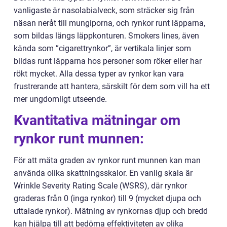
vanligaste är nasolabialveck, som sträcker sig från
näsan neråt till mungiporna, och rynkor runt läpparna,
som bildas längs läppkonturen. Smokers lines, även
kända som ”cigarettrynkor”, är vertikala linjer som
bildas runt läpparna hos personer som röker eller har
rökt mycket. Alla dessa typer av rynkor kan vara
frustrerande att hantera, särskilt för dem som vill ha ett
mer ungdomligt utseende.
Kvantitativa mätningar om
rynkor runt munnen:
För att mäta graden av rynkor runt munnen kan man
använda olika skattningsskalor. En vanlig skala är
Wrinkle Severity Rating Scale (WSRS), där rynkor
graderas från 0 (inga rynkor) till 9 (mycket djupa och
uttalade rynkor). Mätning av rynkornas djup och bredd
kan hjälpa till att bedöma effektiviteten av olika