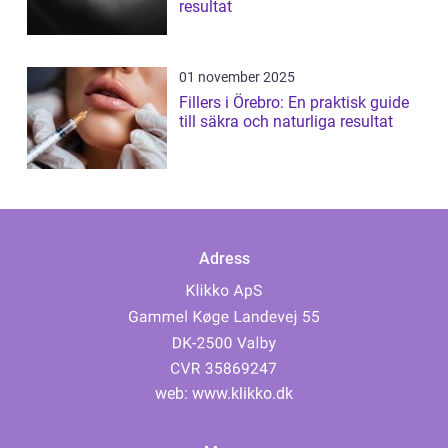
resultat
01 november 2025
Fillers i Örebro: En praktisk guide
till säkra och naturliga resultat
Adress
web:
www.klikko.dk