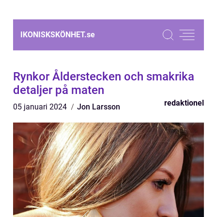
IKONISKSKÖNHET.
se
Rynkor Ålderstecken och smakrika
detaljer på maten
redaktionel
05 januari 2024
Jon Larsson