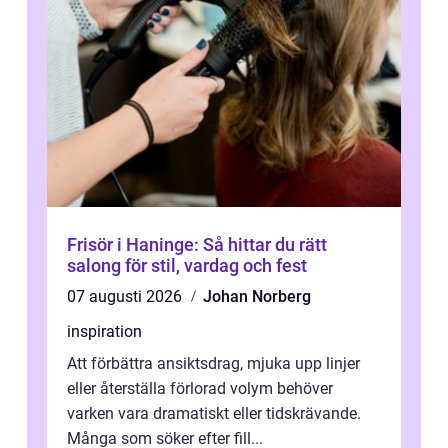
Frisör i Haninge: Så hittar du rätt
salong för stil, vardag och fest
07 augusti 2026
Johan Norberg
inspiration
Att förbättra ansiktsdrag, mjuka upp linjer
eller återställa förlorad volym behöver
varken vara dramatiskt eller tidskrävande.
Många som söker efter fill...