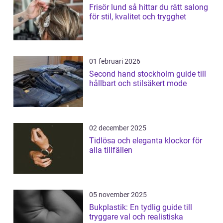
Frisör lund så hittar du rätt salong
för stil, kvalitet och trygghet
01 februari 2026
Second hand stockholm guide till
hållbart och stilsäkert mode
02 december 2025
Tidlösa och eleganta klockor för
alla tillfällen
05 november 2025
Bukplastik: En tydlig guide till
tryggare val och realistiska