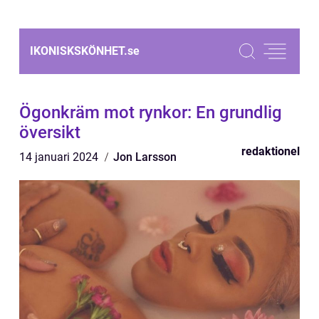
IKONISKSKÖNHET.
se
Ögonkräm mot rynkor: En grundlig
översikt
redaktionel
14 januari 2024
Jon Larsson