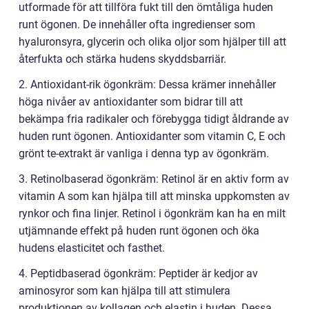
utformade för att tillföra fukt till den ömtåliga huden
runt ögonen. De innehåller ofta ingredienser som
hyaluronsyra, glycerin och olika oljor som hjälper till att
återfukta och stärka hudens skyddsbarriär.
2. Antioxidant-rik ögonkräm: Dessa krämer innehåller
höga nivåer av antioxidanter som bidrar till att
bekämpa fria radikaler och förebygga tidigt åldrande av
huden runt ögonen. Antioxidanter som vitamin C, E och
grönt te-extrakt är vanliga i denna typ av ögonkräm.
3. Retinolbaserad ögonkräm: Retinol är en aktiv form av
vitamin A som kan hjälpa till att minska uppkomsten av
rynkor och fina linjer. Retinol i ögonkräm kan ha en milt
utjämnande effekt på huden runt ögonen och öka
hudens elasticitet och fasthet.
4. Peptidbaserad ögonkräm: Peptider är kedjor av
aminosyror som kan hjälpa till att stimulera
produktionen av kollagen och elastin i huden. Dessa