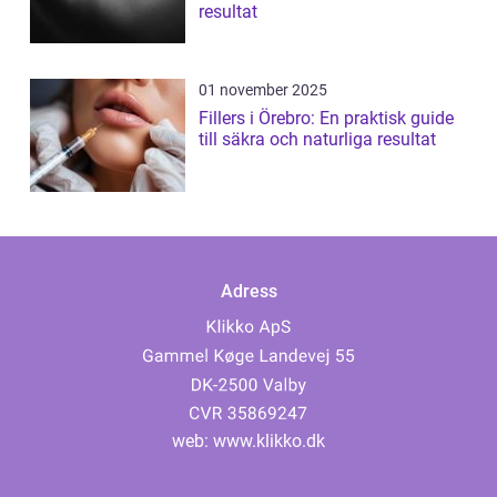
resultat
01 november 2025
Fillers i Örebro: En praktisk guide
till säkra och naturliga resultat
Adress
web:
www.klikko.dk