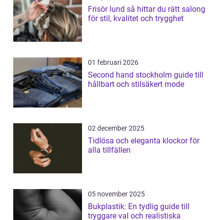
Frisör lund så hittar du rätt salong
för stil, kvalitet och trygghet
01 februari 2026
Second hand stockholm guide till
hållbart och stilsäkert mode
02 december 2025
Tidlösa och eleganta klockor för
alla tillfällen
05 november 2025
Bukplastik: En tydlig guide till
tryggare val och realistiska