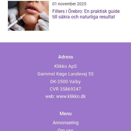
01 november 2025
Fillers i Örebro: En praktisk guide
till säkra och naturliga resultat
Adress
web:
www.klikko.dk
Menu
Annonsering
Om oss