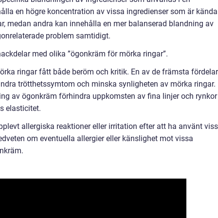
ålla en högre koncentration av vissa ingredienser som är kända
gar, medan andra kan innehålla en mer balanserad blandning av
ögonrelaterade problem samtidigt.
nackdelar med olika ”ögonkräm för mörka ringar”.
ka ringar fått både beröm och kritik. En av de främsta fördela
ndra trötthetssymtom och minska synligheten av mörka ringar.
g av ögonkräm förhindra uppkomsten av fina linjer och rynkor
elasticitet.
evt allergiska reaktioner eller irritation efter att ha använt vis
edveten om eventuella allergier eller känslighet mot vissa
onkräm.