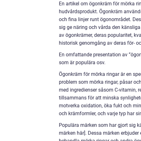
En artikel om ögonkräm för mörka rin
hudvårdsprodukt. Ögonkräm används 
och fina linjer runt ögonområdet. Des
sig ge näring och vårda den känsliga
av ögonkrämer, deras popularitet, kva
historisk genomgång av deras för- oc
En omfattande presentation av ”ögonkr
som är populära osv.
Ögonkräm för mörka ringar är en spec
problem som mörka ringar, påsar och 
med ingredienser såsom C-vitamin, re
tillsammans för att minska synlighe
motverka oxidation, öka fukt och mins
och krämformler, och varje typ har s
Populära märken som har gjort sig k
märken här]. Dessa märken erbjuder et
behandla mörka ringar och andra ög