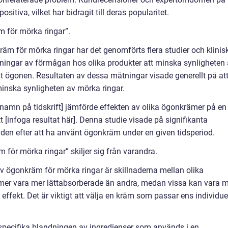
itiva, vilket har bidragit till deras popularitet.
 för mörka ringar”.
räm för mörka ringar har det genomförts flera studier och klinis
mningar av förmågan hos olika produkter att minska synligheten
unt ögonen. Resultaten av dessa mätningar visade generellt på at
minska synligheten av mörka ringar.
 namn på tidskrift] jämförde effekten av olika ögonkrämer på en
t [infoga resultat här]. Denna studie visade på signifikanta
den efter att ha använt ögonkräm under en given tidsperiod.
för mörka ringar” skiljer sig från varandra.
 av ögonkräm för mörka ringar är skillnaderna mellan olika
ämer vara mer lättabsorberade än andra, medan vissa kan vara 
effekt. Det är viktigt att välja en kräm som passar ens individue
specifika blandningen av ingredienser som används i en