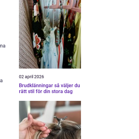
rna
02 april 2026
sa
Brudklänningar så väljer du
rätt stil för din stora dag