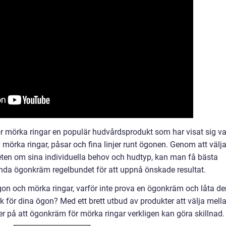
 mörka ringar en populär hudvårdsprodukt som har visat sig v
v mörka ringar, påsar och fina linjer runt ögonen. Genom att välj
ten om sina individuella behov och hudtyp, kan man få bästa
vända ögonkräm regelbundet för att uppnå önskade resultat.
on och mörka ringar, varför inte prova en ögonkräm och låta de
ör dina ögon? Med ett brett utbud av produkter att välja mell
er på att ögonkräm för mörka ringar verkligen kan göra skillnad.