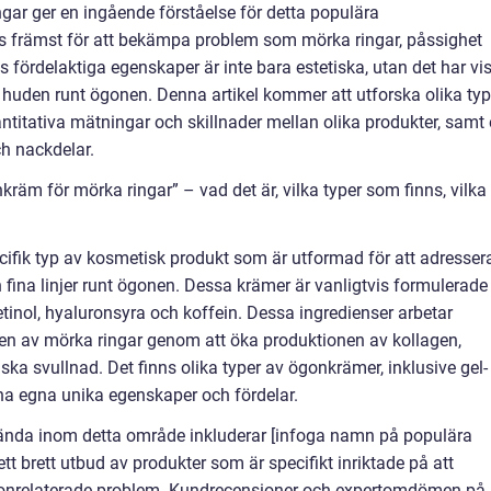
gar ger en ingående förståelse för detta populära
främst för att bekämpa problem som mörka ringar, påssighet
s fördelaktiga egenskaper är inte bara estetiska, utan det har vi
 huden runt ögonen. Denna artikel kommer att utforska olika typ
ntitativa mätningar och skillnader mellan olika produkter, samt
h nackdelar.
äm för mörka ringar” – vad det är, vilka typer som finns, vilka
ifik typ av kosmetisk produkt som är utformad för att adresser
fina linjer runt ögonen. Dessa krämer är vanligtvis formulerade
tinol, hyaluronsyra och koffein. Dessa ingredienser arbetar
ten av mörka ringar genom att öka produktionen av kollagen,
ka svullnad. Det finns olika typer av ögonkrämer, inklusive gel-
ina egna unika egenskaper och fördelar.
ända inom detta område inkluderar [infoga namn på populära
t brett utbud av produkter som är specifikt inriktade på att
onrelaterade problem. Kundrecensioner och expertomdömen på