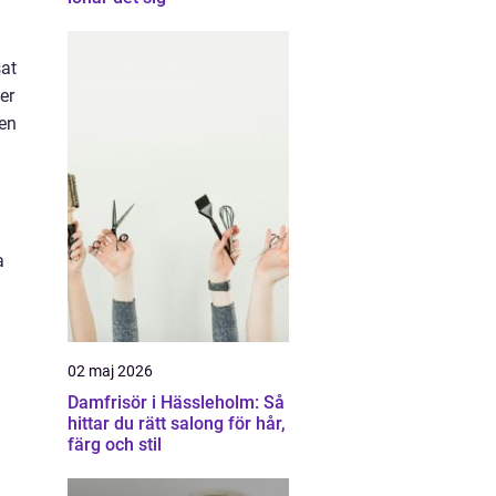
sat
er
 en
a
02 maj 2026
Damfrisör i Hässleholm: Så
hittar du rätt salong för hår,
färg och stil