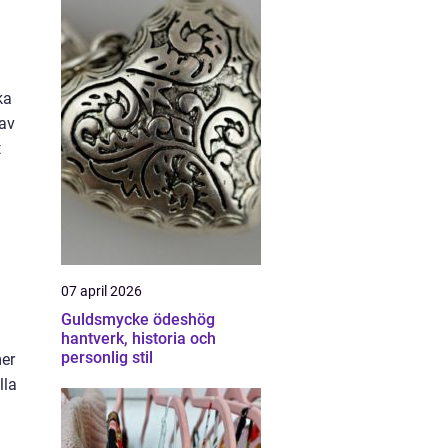
ka
 av
t
07 april 2026
Guldsmycke ödeshög
hantverk, historia och
personlig stil
mer
lla