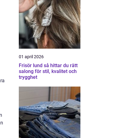
01 april 2026
Frisör lund så hittar du rätt
salong för stil, kvalitet och
trygghet
ara
a
n
an