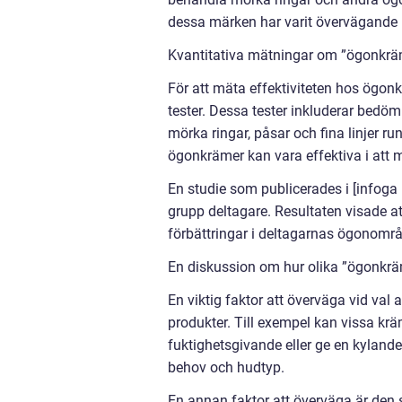
dessa märken har varit övervägande pos
Kvantitativa mätningar om ”ögonkräm
För att mäta effektiviteten hos ögonk
tester. Dessa tester inkluderar bedö
mörka ringar, påsar och fina linjer r
ögonkrämer kan vara effektiva i att 
En studie som publicerades i [infoga
grupp deltagare. Resultaten visade at
förbättringar i deltagarnas ögonområ
En diskussion om hur olika ”ögonkräm 
En viktig faktor att överväga vid val
produkter. Till exempel kan vissa kr
fuktighetsgivande eller ge en kylande 
behov och hudtyp.
En annan faktor att överväga är den 