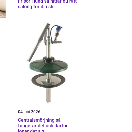
Frisör i lund så hittar du rätt
salong för din stil
04 juni 2026
Centralsmörjning så
fungerar det och därför
lönar det sig