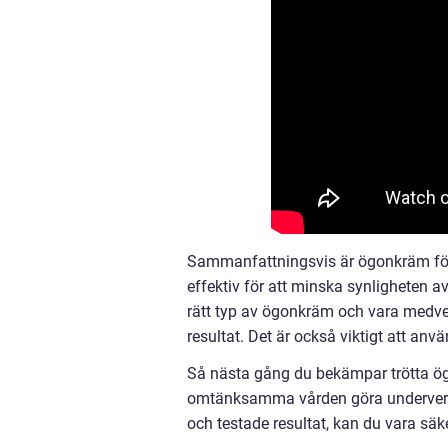
Sammanfattningsvis är ögonkräm för
effektiv för att minska synligheten a
rätt typ av ögonkräm och vara medve
resultat. Det är också viktigt att an
Så nästa gång du bekämpar trötta ög
omtänksamma vården göra underverk f
och testade resultat, kan du vara säk