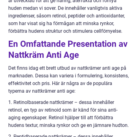
är utvecklad för att ge näring, återfukta och förnya
huden medan vi sover. De innehåller vanligtvis aktiva
ingredienser, såsom retinol, peptider och antioxidanter,
som har visat sig ha förmågan att minska rynkor,
förbättra hudens struktur och stimulera cellförnyelse.
En Omfattande Presentation av
Nattkräm Anti Age
Det finns idag ett brett utbud av nattkrämer anti age på
marknaden. Dessa kan variera i formulering, konsistens,
effektivitet och pris. Här är några av de populära
typerna av nattkrämer anti age:
1. Retinolbaserade nattkrämer – dessa innehåller
retinol, en typ av retinoid som är känd för sina anti-
aging egenskaper. Retinol hjälper till att förbättra
hudens textur, minska rynkor och ge en jämnare hudton.
2. Peptidbaserade nattkrämer – dessa innehåller