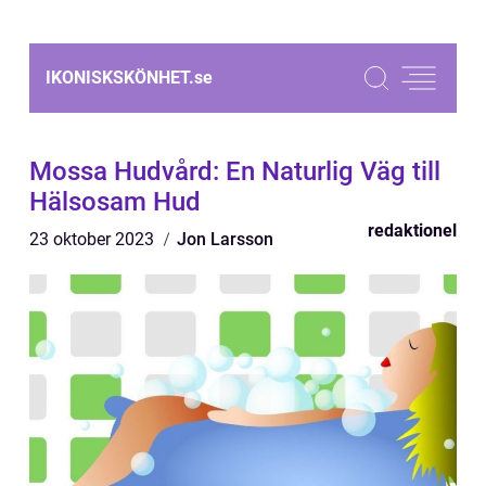
IKONISKSKÖNHET.
se
Mossa Hudvård: En Naturlig Väg till
Hälsosam Hud
redaktionel
23 oktober 2023
Jon Larsson