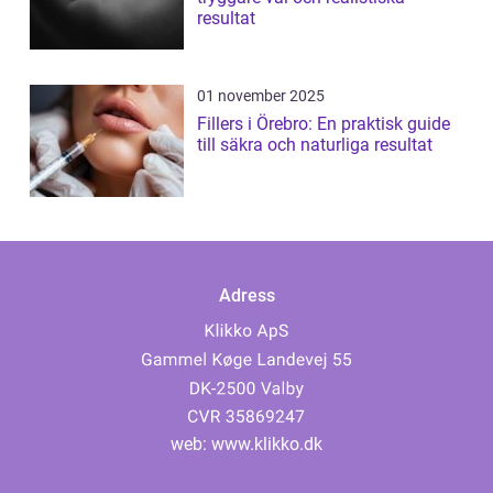
resultat
01 november 2025
Fillers i Örebro: En praktisk guide
till säkra och naturliga resultat
Adress
web:
www.klikko.dk