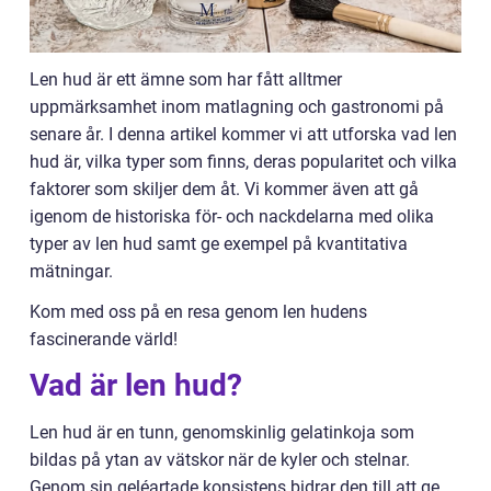
Len hud är ett ämne som har fått alltmer
uppmärksamhet inom matlagning och gastronomi på
senare år. I denna artikel kommer vi att utforska vad len
hud är, vilka typer som finns, deras popularitet och vilka
faktorer som skiljer dem åt. Vi kommer även att gå
igenom de historiska för- och nackdelarna med olika
typer av len hud samt ge exempel på kvantitativa
mätningar.
Kom med oss på en resa genom len hudens
fascinerande värld!
Vad är len hud?
Len hud är en tunn, genomskinlig gelatinkoja som
bildas på ytan av vätskor när de kyler och stelnar.
Genom sin geléartade konsistens bidrar den till att ge