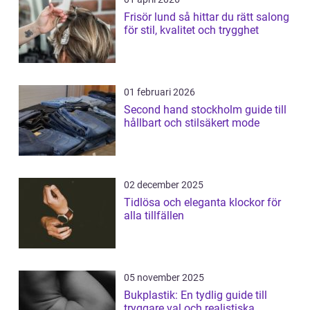
Frisör lund så hittar du rätt salong
för stil, kvalitet och trygghet
01 februari 2026
Second hand stockholm guide till
hållbart och stilsäkert mode
02 december 2025
Tidlösa och eleganta klockor för
alla tillfällen
05 november 2025
Bukplastik: En tydlig guide till
tryggare val och realistiska