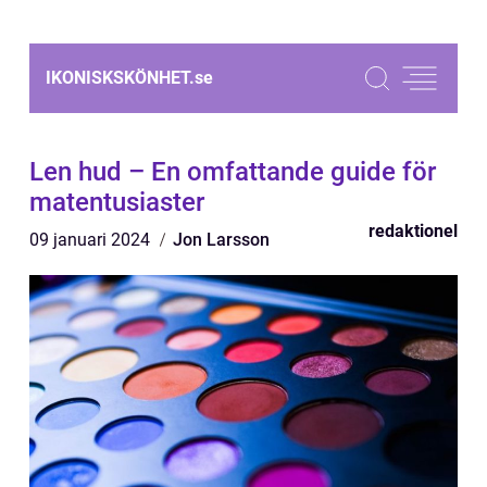
IKONISKSKÖNHET.
se
Len hud – En omfattande guide för
matentusiaster
redaktionel
09 januari 2024
Jon Larsson