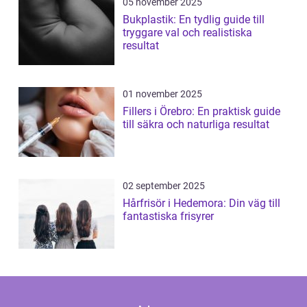
05 november 2025
Bukplastik: En tydlig guide till
tryggare val och realistiska
resultat
01 november 2025
Fillers i Örebro: En praktisk guide
till säkra och naturliga resultat
02 september 2025
Hårfrisör i Hedemora: Din väg till
fantastiska frisyrer