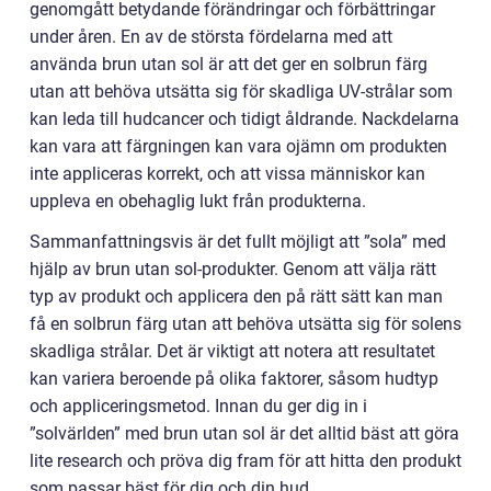
genomgått betydande förändringar och förbättringar
under åren. En av de största fördelarna med att
använda brun utan sol är att det ger en solbrun färg
utan att behöva utsätta sig för skadliga UV-strålar som
kan leda till hudcancer och tidigt åldrande. Nackdelarna
kan vara att färgningen kan vara ojämn om produkten
inte appliceras korrekt, och att vissa människor kan
uppleva en obehaglig lukt från produkterna.
Sammanfattningsvis är det fullt möjligt att ”sola” med
hjälp av brun utan sol-produkter. Genom att välja rätt
typ av produkt och applicera den på rätt sätt kan man
få en solbrun färg utan att behöva utsätta sig för solens
skadliga strålar. Det är viktigt att notera att resultatet
kan variera beroende på olika faktorer, såsom hudtyp
och appliceringsmetod. Innan du ger dig in i
”solvärlden” med brun utan sol är det alltid bäst att göra
lite research och pröva dig fram för att hitta den produkt
som passar bäst för dig och din hud.