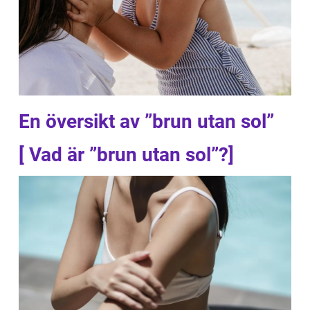
En översikt av ”brun utan sol”
[ Vad är ”brun utan sol”?]