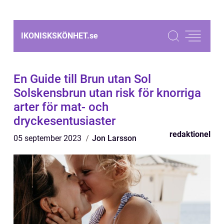
IKONISKSKÖNHET.
se
En Guide till Brun utan Sol
Solskensbrun utan risk för knorriga
arter för mat- och
dryckesentusiaster
redaktionel
05 september 2023
Jon Larsson