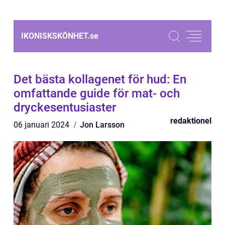
IKONISKSKÖNHET.
se
Det bästa kollagenet för hud: En
omfattande guide för mat- och
dryckesentusiaster
redaktionel
06 januari 2024
Jon Larsson