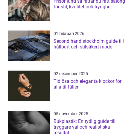
Frisör lund så hittar du rätt salong
för stil, kvalitet och trygghet
01 februari 2026
Second hand stockholm guide till
hållbart och stilsäkert mode
02 december 2025
Tidlösa och eleganta klockor för
alla tillfällen
05 november 2025
Bukplastik: En tydlig guide till
tryggare val och realistiska
resultat