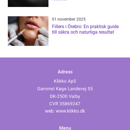
01 november 2025
Fillers i Örebro: En praktisk guide
till säkra och naturliga resultat
Adress
web:
www.klikko.dk
Menu