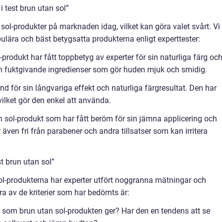
 test brun utan sol”
 sol-produkter på marknaden idag, vilket kan göra valet svårt. Vi
ulära och bäst betygsatta produkterna enligt experttester:
rodukt har fått toppbetyg av experter för sin naturliga färg oc
en fuktgivande ingredienser som gör huden mjuk och smidig.
 för sin långvariga effekt och naturliga färgresultat. Den har
vilket gör den enkel att använda.
 sol-produkt som har fått beröm för sin jämna applicering och
 även fri från parabener och andra tillsatser som kan irritera
t brun utan sol”
ol-produkterna har experter utfört noggranna mätningar och
a av de kriterier som har bedömts är:
en som brun utan sol-produkten ger? Har den en tendens att se