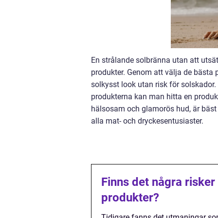
En strålande solbränna utan att utsätt
produkter. Genom att välja de bästa
solkysst look utan risk för solskador.
produkterna kan man hitta en produk
hälsosam och glamorös hud, är bäst i t
alla mat- och dryckesentusiaster.
Finns det några risker
produkter?
Tidigare fanns det utmaningar so