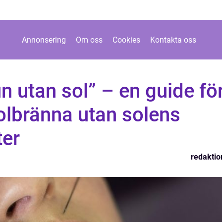
Annonsering
Om oss
Cookies
Kontakta oss
un utan sol” – en guide fö
olbränna utan solens
ter
redaktio