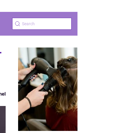
r
nel