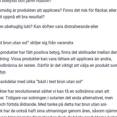
 en solkysst och jämn hudton?
idig är produkten att applicera? Finns det risk för fläckar, eller
t uppnå ett bra resultat?
en obehaglig lukt? Kan doften vara distraherande eller
t brun utan sol” skiljer sig från varandra
l-produkter har fått positiva betyg, finns det skillnader mellan d
ing. Vissa produkter kan vara lättare att applicera än andra,
lbränna än resten. Därför är det viktigt att välja en produkt so
typ.
ckdelar med olika ”bäst i test brun utan sol”
er har revolutionerat sättet vi kan få en solbränna utan att
er. Tidigare var solningen i solarien det enda alternativet, men
och förtida åldrande. Med tanke på detta har brun utan sol-
ock har de också haft sina utmaningar genom åren, såsom ojäm