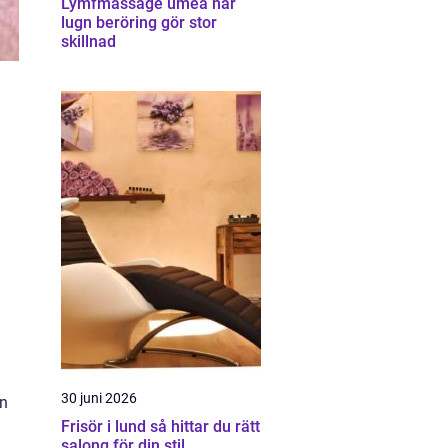
Lymfmassage umeå när
lugn beröring gör stor
skillnad
30 juni 2026
en
Frisör i lund så hittar du rätt
salong för din stil