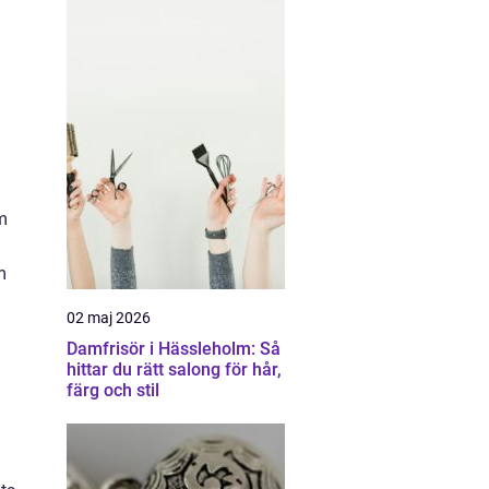
em
m
02 maj 2026
Damfrisör i Hässleholm: Så
hittar du rätt salong för hår,
färg och stil
n