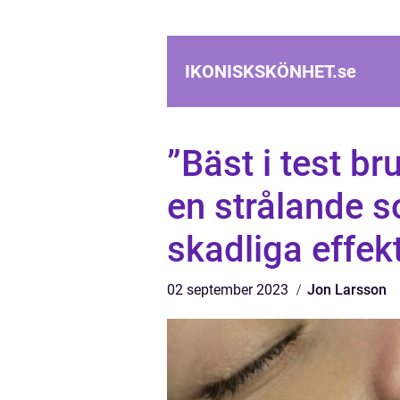
IKONISKSKÖNHET.
se
”Bäst i test br
en strålande s
skadliga effek
02 september 2023
Jon Larsson