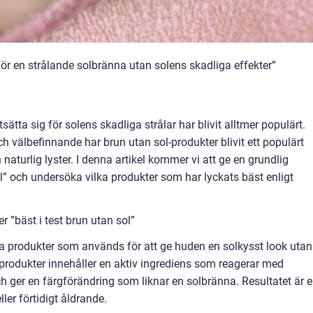
 för en strålande solbränna utan solens skadliga effekter”
sätta sig för solens skadliga strålar har blivit alltmer populärt.
h välbefinnande har brun utan sol-produkter blivit ett populärt
 naturlig lyster. I denna artikel kommer vi att ge en grundlig
sol” och undersöka vilka produkter som har lyckats bäst enligt
r ”bäst i test brun utan sol”
a produkter som används för att ge huden en solkysst look utan
a produkter innehåller en aktiv ingrediens som reagerar med
h ger en färgförändring som liknar en solbränna. Resultatet är 
ler förtidigt åldrande.