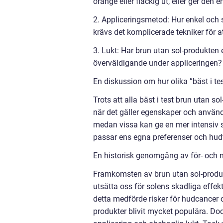
orange eller fläckig ut, eller ger den
2. Appliceringsmetod: Hur enkel och sm
krävs det komplicerade tekniker för at
3. Lukt: Har brun utan sol-produkten 
överväldigande under appliceringen?
En diskussion om hur olika ”bäst i tes
Trots att alla bäst i test brun utan so
när det gäller egenskaper och användn
medan vissa kan ge en mer intensiv so
passar ens egna preferenser och hud
En historisk genomgång av för- och na
Framkomsten av brun utan sol-produkt
utsätta oss för solens skadliga effekt
detta medförde risker för hudcancer 
produkter blivit mycket populära. D