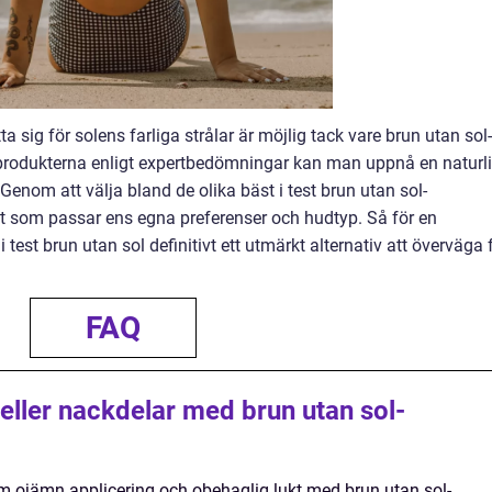
a sig för solens farliga strålar är möjlig tack vare brun utan sol-
 produkterna enligt expertbedömningar kan man uppnå en naturl
 Genom att välja bland de olika bäst i test brun utan sol-
t som passar ens egna preferenser och hudtyp. Så för en
est brun utan sol definitivt ett utmärkt alternativ att överväga 
FAQ
 eller nackdelar med brun utan sol-
m ojämn applicering och obehaglig lukt med brun utan sol-