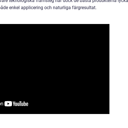
 vare teknologiska framsteg har dock de bästa produkterna lycka
de enkel applicering och naturliga färgresultat.