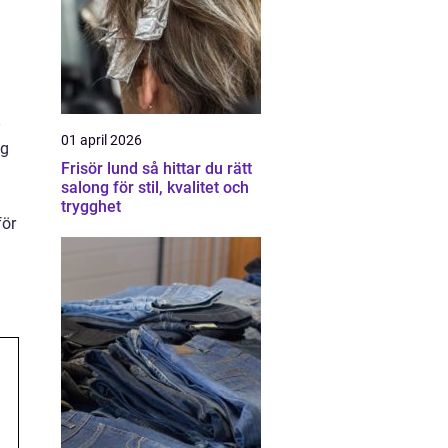
01 april 2026
ig
Frisör lund så hittar du rätt
salong för stil, kvalitet och
trygghet
för