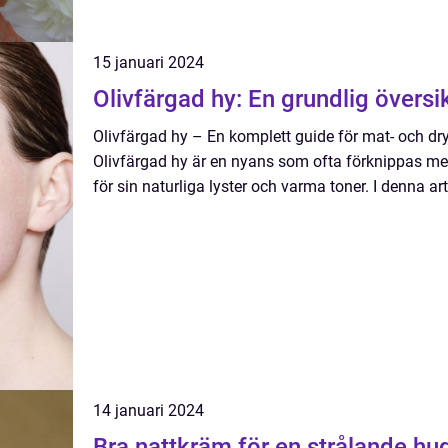
15 januari 2024
Olivfärgad hy: En grundlig översi
Olivfärgad hy – En komplett guide för mat- och dry
Olivfärgad hy är en nyans som ofta förknippas m
för sin naturliga lyster och varma toner. I denna art
14 januari 2024
Bra nattkräm för en strålande hu