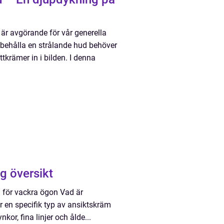
är avgörande för vår generella
ibehålla en strålande hud behöver
tkrämer in i bilden. I denna
g översikt
 för vackra ögon Vad är
 en specifik typ av ansiktskräm
or, fina linjer och ålde...