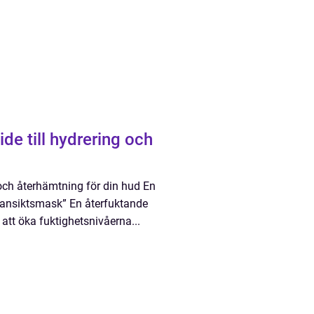
de till hydrering och
 och återhämtning för din hud En
e ansiktsmask” En återfuktande
att öka fuktighetsnivåerna...