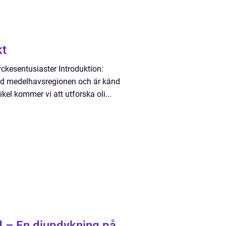
kt
ckesentusiaster Introduktion:
ed medelhavsregionen och är känd
ikel kommer vi att utforska oli...
d – En djupdykning på